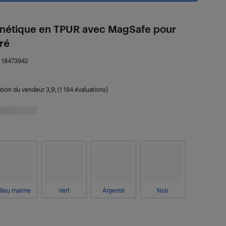
gnétique en TPUR avec MagSafe pour
ré
:
18473942
ation du vendeur
3,9
; (1 184 évaluations)
Bleu marine
Vert
Argenté
Noir