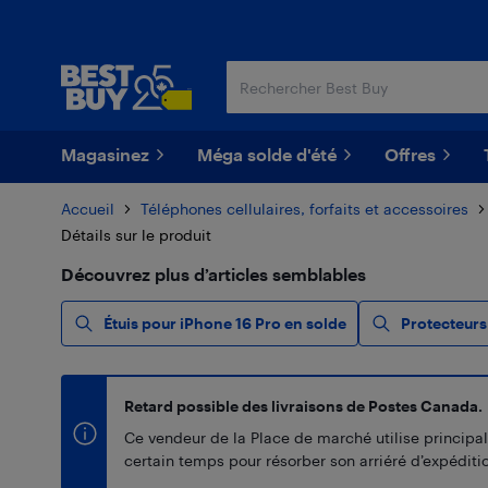
Passer
Passer
au
au
contenu
pied
principal
de
page
Magasinez
Méga solde d'été
Offres
Accueil
Téléphones cellulaires, forfaits et accessoires
Détails sur le produit
Découvrez plus d’articles semblables
Étuis pour iPhone 16 Pro en solde
Protecteurs
Retard possible des livraisons de Postes Canada.
Ce vendeur de la Place de marché utilise principal
certain temps pour résorber son arriéré d’expédition