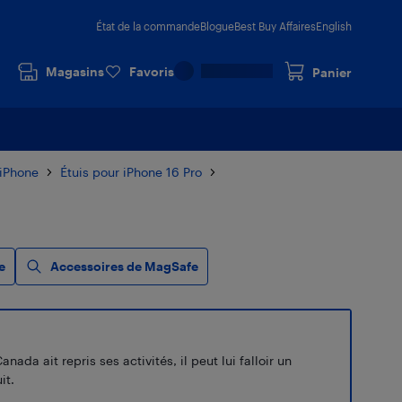
État de la commande
Blogue
Best Buy Affaires
English
Magasins
Favoris
Panier
 iPhone
Étuis pour iPhone 16 Pro
e
Accessoires de MagSafe
a ait repris ses activités, il peut lui falloir un
it.