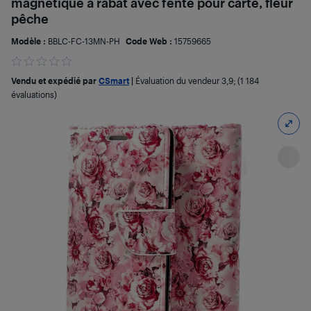
magnétique à rabat avec fente pour carte, fleur
pêche
Modèle :
BBLC-FC-13MN-PH
Code Web :
15759665
Vendu et expédié par
CSmart
|
Évaluation du vendeur
3,9
; (1 184
évaluations)