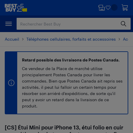
Passer
Passer
au
au
contenu
pied
principal
de
page
Accueil
Téléphones cellulaires, forfaits et accessoires
Acces
Retard possible des livraisons de Postes Canada.
Ce vendeur de la Place de marché utilise
principalement Postes Canada pour livrer les
commandes. Bien que Postes Canada ait repris ses
activités, il peut lui falloir un certain temps pour
résorber son arriéré d’expéditions, de sorte qu’il
peut y avoir un retard dans la livraison de ce
produit.
[CS] Étui Mini pour iPhone 13, étui folio en cuir