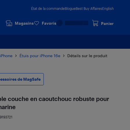
État de la commande
Blogue
Best Buy Affaires
English
Magasins
Favoris
Panier
 iPhone
Étuis pour iPhone 16e
Détails sur le produit
essoires de MagSafe
uble couche en caoutchouc robuste pour
marine
19193721