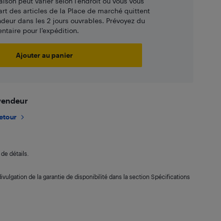
aison peut varier selon l'endroit où vous vous
art des articles de la Place de marché quittent
ndeur dans les 2 jours ouvrables. Prévoyez du
taire pour l’expédition.
Ajouter au panier
 vendeur
retour
de détails.
ivulgation de la garantie de disponibilité dans la section Spécifications