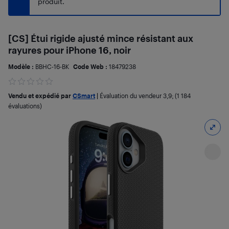
produit.
[CS] Étui rigide ajusté mince résistant aux
rayures pour iPhone 16, noir
Modèle :
BBHC-16-BK
Code Web :
18479238
Vendu et expédié par
CSmart
|
Évaluation du vendeur
3,9
; (1 184
évaluations)