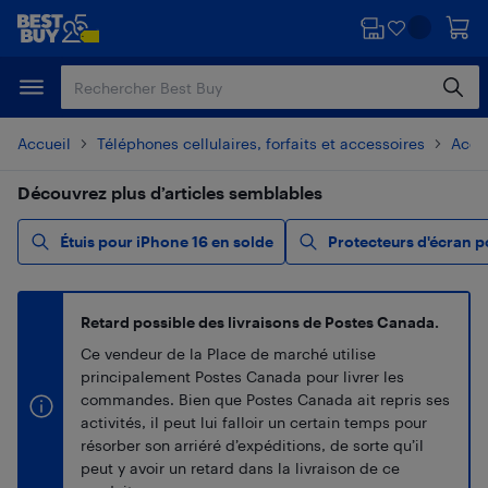
Passer
Passer
au
au
contenu
pied
principal
de
page
Accueil
Téléphones cellulaires, forfaits et accessoires
Acces
Découvrez plus d’articles semblables
Étuis pour iPhone 16 en solde
Protecteurs d'écran p
Retard possible des livraisons de Postes Canada.
Ce vendeur de la Place de marché utilise
principalement Postes Canada pour livrer les
commandes. Bien que Postes Canada ait repris ses
activités, il peut lui falloir un certain temps pour
résorber son arriéré d’expéditions, de sorte qu’il
peut y avoir un retard dans la livraison de ce