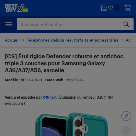
Passer
Passer
au
au
contenu
pied
principal
de
page
Accueil
Téléphones cellulaires, forfaits et accessoires
Acces
[CS] Étui rigide Defender robuste et antichoc
triple 3 couches pour Samsung Galaxy
A36/A37/A56, sarcelle
Modèle :
BBTC-A36-TL
Code Web :
19285635
Vendu et expédié par
CSmart
|
Évaluation du vendeur
3,9
; (1 184
évaluations)