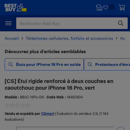
Passer
Passer
au
au
contenu
pied
principal
de
page
Accueil
Téléphones cellulaires, forfaits et accessoires
Acces
Découvrez plus d’articles semblables
Étuis pour iPhone 16 Pro en solde
Protecteurs d'écr
[CS] Étui rigide renforcé à deux couches en
caoutchouc pour iPhone 16 Pro, vert
Modèle :
BBUC-16Po-GN
Code Web :
18482904
Vendu et expédié par
CSmart
|
Évaluation du vendeur
3,9
; (1 184
évaluations)