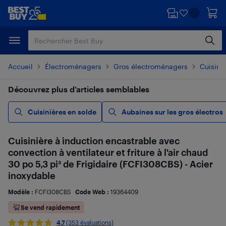
Passer
Passer
au
au
contenu
pied
principal
de
page
Accueil
Électroménagers
Gros électroménagers
Cuisiniè
Découvrez plus d’articles semblables
Cuisinières en solde
Aubaines sur les gros électros
Cuisinière à induction encastrable avec
convection à ventilateur et friture à l'air chaud
30 po 5,3 pi³ de Frigidaire (FCFI308CBS) - Acier
inoxydable
Modèle :
FCFI308CBS
Code Web :
19364409
Se vend rapidement
4.7
(353 évaluations)