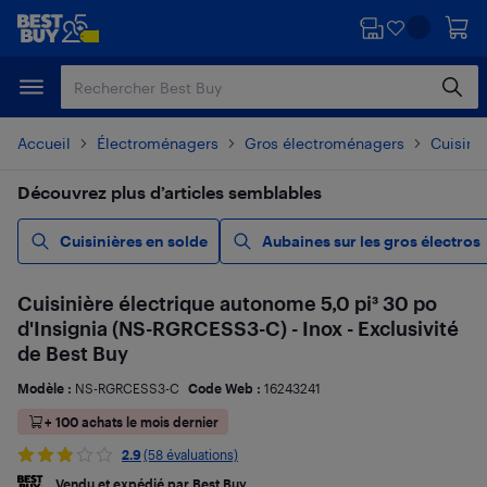
Passer
Passer
au
au
contenu
pied
principal
de
page
Accueil
Électroménagers
Gros électroménagers
Cuisiniè
Découvrez plus d’articles semblables
Cuisinières en solde
Aubaines sur les gros électros
Cuisinière électrique autonome 5,0 pi³ 30 po
d'Insignia (NS-RGRCESS3-C) - Inox - Exclusivité
de Best Buy
Modèle :
NS-RGRCESS3-C
Code Web :
16243241
+ 100 achats le mois dernier
2.9
(58 évaluations)
Vendu et expédié par Best Buy