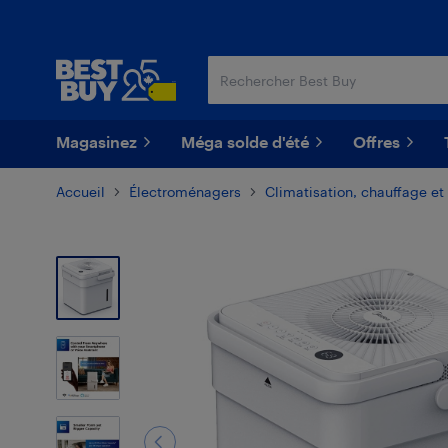
Passer
Passer
au
au
contenu
pied
principal
de
page
Magasinez
Méga solde d'été
Offres
Accueil
Électroménagers
Climatisation, chauffage et 