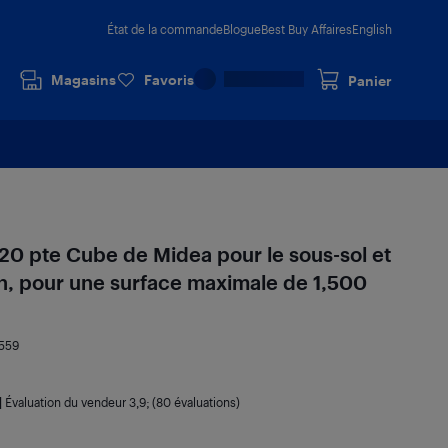
État de la commande
Blogue
Best Buy Affaires
English
Magasins
Favoris
Panier
20 pte Cube de Midea pour le sous-sol et
on, pour une surface maximale de 1,500
559
|
Évaluation du vendeur
3,9
; (80 évaluations)