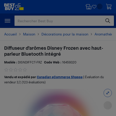
Passer
Passer
au
au
contenu
pied
principal
de
page
Accueil
Maison
Décorations pour la maison
Aromathérapi
Diffuseur d'arômes Disney Frozen avec haut-
parleur Bluetooth intégré
Modèle :
DISNDIFFCT-FRZ
Code Web :
16459320
Vendu et expédié par
Canadian eCommerce Shoppe
|
Évaluation du
vendeur
3,7
; (123 évaluations)