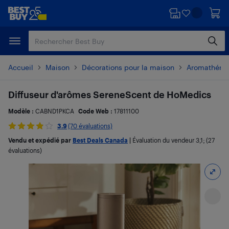
Passer
Passer
au
au
contenu
pied
principal
de
page
Accueil
Maison
Décorations pour la maison
Aromathérapi
Diffuseur d'arômes SereneScent de HoMedics
Modèle :
CABND1PKCA
Code Web :
17811100
3.9
(70 évaluations)
Vendu et expédié par
Best Deals Canada
|
Évaluation du vendeur
3,1
; (27
évaluations)