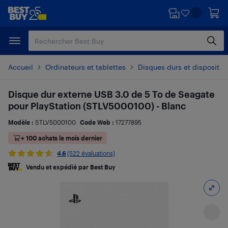
Passer
Passer
au
au
contenu
pied
principal
de
page
Accueil
Ordinateurs et tablettes
Disques durs et dispositif
Disque dur externe USB 3.0 de 5 To de Seagate
pour PlayStation (STLV5000100) - Blanc
Modèle :
STLV5000100
Code Web :
17277895
+ 100 achats le mois dernier
4.6
(522 évaluations)
Vendu et expédié par Best Buy