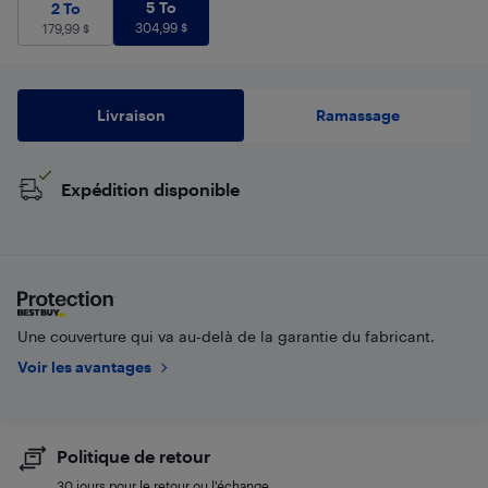
5 To
304,99
$
2 To
179,99
$
5 To
2 To
304,99
$
179,99
$
Livraison
Ramassage
Expédition disponible
Une couverture qui va au-delà de la garantie du fabricant.
Voir les avantages
Politique de retour
30 jours pour le retour ou l’échange