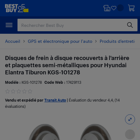
Passer
Passer
au
au
contenu
pied
principal
de
page
Accueil
GPS et électronique pour l'auto
Produits d’entretien
Disques de frein à disque recouverts à l'arrière
et plaquettes semi-métalliques pour Hyundai
Elantra Tiburon KGS-101278
Modèle :
KGS-101278
Code Web :
17429113
Vendu et expédié par
Transit Auto
|
Évaluation du vendeur
4,4
; (14
évaluations)