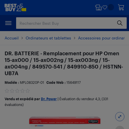
Passer
Passer
au
au
contenu
pied
principal
de
page
Accueil
Ordinateurs et tablettes
Accessoires pour ordinate
DR. BATTERIE - Remplacement pour HP Omen
15-ax000 / 15-ax002ng / 15-ax003ng / 15-
ax004ng / 849570-541 / 849910-850 / HSTNN-
UB7A
Modèle :
MPL08320P-01
Code Web :
15649117
Vendu et expédié par
Dr. Power
|
Évaluation du vendeur
4,3
; (331
évaluations)