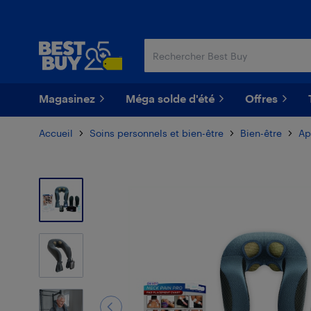
Passer
Passer
au
au
contenu
pied
principal
de
page
Magasinez
Méga solde d'été
Offres
Accueil
Soins personnels et bien-être
Bien-être
Ap