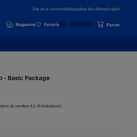
État de la commande
Blogue
Best Buy Affaires
English
Magasins
Favoris
Panier
o - Basic Package
uation du vendeur
4,2
; (6 évaluations)