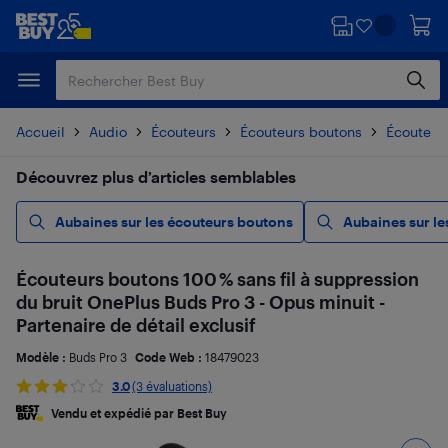
Passer
Passer
au
au
contenu
pied
principal
de
page
Accueil
Audio
Écouteurs
Écouteurs boutons
Écouteurs
Découvrez plus d’articles semblables
Aubaines sur les écouteurs boutons
Aubaines sur le
Écouteurs boutons 100 % sans fil à suppression
du bruit OnePlus Buds Pro 3 - Opus minuit -
Partenaire de détail exclusif
Modèle :
Buds Pro 3
Code Web :
18479023
3.0
(3 évaluations)
Vendu et expédié par Best Buy