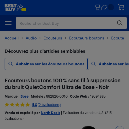
Passer
Passer
au
au
contenu
pied
principal
de
page
Accueil
Audio
Écouteurs
Écouteurs boutons
Écouteurs
Découvrez plus d’articles semblables
Aubaines sur les écouteurs boutons
Aubaines sur le
Écouteurs boutons 100 % sans fil à suppression
du bruit QuietComfort Ultra de Bose - Noir
Marque :
Bose
Modèle :
882826-0010
Code Web :
19594885
5.0
(2 évaluations)
Vendu et expédié par
North Deals
|
Évaluation du vendeur
4,3
; (215
évaluations)