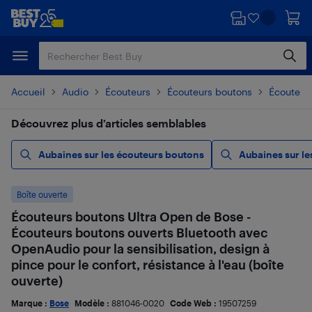
Passer
Passer
au
au
contenu
pied
principal
de
page
Accueil
Audio
Écouteurs
Écouteurs boutons
Écouteurs
Découvrez plus d’articles semblables
Aubaines sur les écouteurs boutons
Aubaines sur le
Boîte ouverte
Écouteurs boutons Ultra Open de Bose -
Écouteurs boutons ouverts Bluetooth avec
OpenAudio pour la sensibilisation, design à
pince pour le confort, résistance à l'eau (boîte
ouverte)
Marque :
Bose
Modèle :
881046-0020
Code Web :
19507259