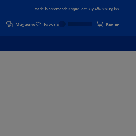
État de la commande
Blogue
Best Buy Affaires
English
Magasins
Favoris
Panier