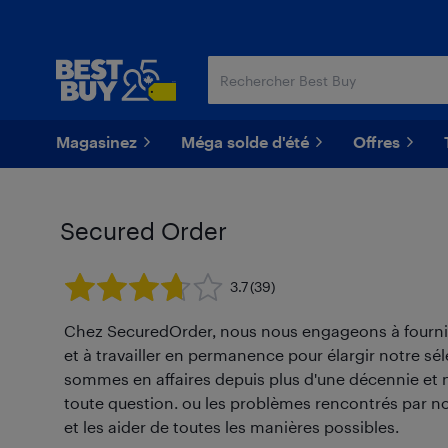
Passer
Passer
au
au
contenu
pied
principal
de
page
Magasinez
Méga solde d'été
Offres
Secured Order
3.7
(39)
Chez SecuredOrder, nous nous engageons à fournir à
et à travailler en permanence pour élargir notre sél
sommes en affaires depuis plus d'une décennie et
toute question. ou les problèmes rencontrés par no
et les aider de toutes les manières possibles.