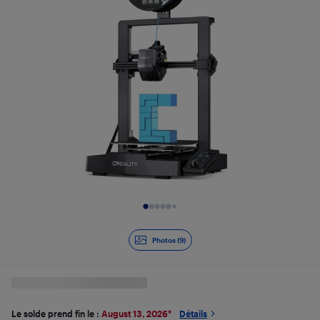
Diapositive 1 de 9
Photos (9)
Le solde prend fin le :
August 13, 2026
*
Détails