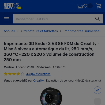
Passer
Passer
au
au
contenu
pied
principal
de
page
Accueil
Ordinateurs et tablettes
Imprimantes, numériseurs 
Imprimante 3D Ender 3 V3 SE FDM de Creality -
Mise à niveau automatique du lit, 250 mm/s,
260 °C - 220 x 220 x volume de construction
250 mm
Modèle :
Ender-3 V3 SE
Code Web :
17662076
4.3
(67 évaluations)
Vendu et expédié par
Creality
|
Évaluation du vendeur
4,9
; (22 évaluations)