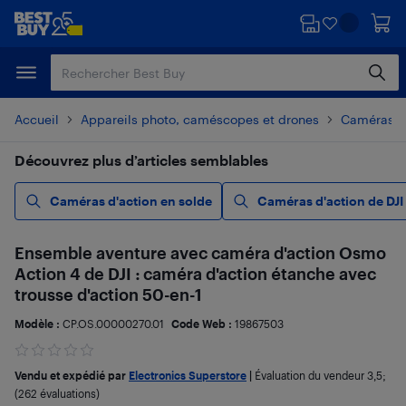
Passer
Passer
au
au
contenu
pied
principal
de
page
Accueil
Appareils photo, caméscopes et drones
Caméras d
Découvrez plus d’articles semblables
Caméras d'action en solde
Caméras d'action de DJI
Ensemble aventure avec caméra d'action Osmo
Action 4 de DJI : caméra d'action étanche avec
trousse d'action 50-en-1
Modèle :
CP.OS.00000270.01
Code Web :
19867503
Vendu et expédié par
Electronics Superstore
|
Évaluation du vendeur
3,5
;
(262 évaluations)