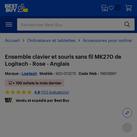
Passer
Passer
au
au
contenu
pied
principal
de
page
Accueil
Ordinateurs et tablettes
Accessoires pour ordinate
Ensemble clavier et souris sans fil MK270 de
Logitech - Rose - Anglais
Marque :
Logitech
Modèle :
920-013270
Code Web :
19609997
+ 100 achats le mois dernier
4.8
(103 évaluations)
Vendu et expédié par Best Buy