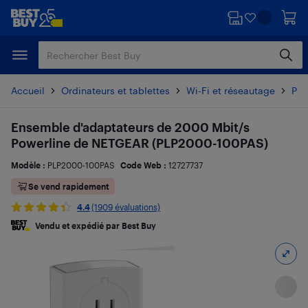
Passer
Passer
au
au
contenu
pied
principal
de
page
Accueil
Ordinateurs et tablettes
Wi-Fi et réseautage
Pro
Ensemble d'adaptateurs de 2000 Mbit/s
Powerline de NETGEAR (PLP2000-100PAS)
Modèle :
PLP2000-100PAS
Code Web :
12727737
Se vend rapidement
4.4
(1909 évaluations)
Vendu et expédié par Best Buy