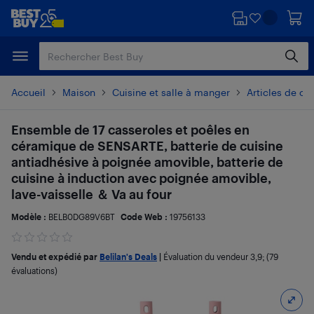
Passer
Passer
au
au
contenu
pied
principal
de
page
Accueil
Maison
Cuisine et salle à manger
Articles de cu
Ensemble de 17 casseroles et poêles en
céramique de SENSARTE, batterie de cuisine
antiadhésive à poignée amovible, batterie de
cuisine à induction avec poignée amovible,
lave-vaisselle ＆ Va au four
Modèle :
BELB0DG89V6BT
Code Web :
19756133
Vendu et expédié par
Belilan's Deals
|
Évaluation du vendeur
3,9
; (79
évaluations)