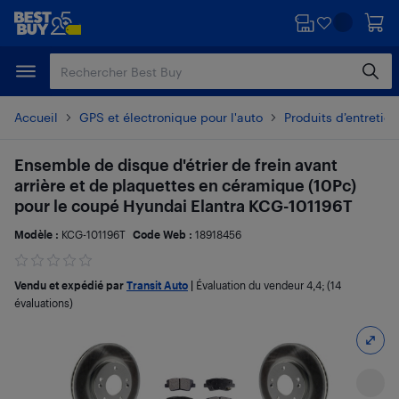
Passer
Passer
au
au
contenu
pied
principal
de
page
Accueil
GPS et électronique pour l'auto
Produits d’entretien
Ensemble de disque d'étrier de frein avant
arrière et de plaquettes en céramique (10Pc)
pour le coupé Hyundai Elantra KCG-101196T
Modèle :
KCG-101196T
Code Web :
18918456
Vendu et expédié par
Transit Auto
|
Évaluation du vendeur
4,4
; (14
évaluations)