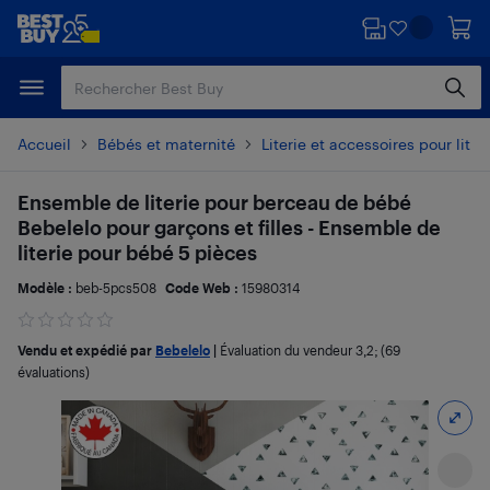
Passer
Passer
au
au
contenu
pied
principal
de
page
Accueil
Bébés et maternité
Literie et accessoires pour lit 
Ensemble de literie pour berceau de bébé
Bebelelo pour garçons et filles - Ensemble de
literie pour bébé 5 pièces
Modèle :
beb-5pcs508
Code Web :
15980314
Vendu et expédié par
Bebelelo
|
Évaluation du vendeur
3,2
; (69
évaluations)