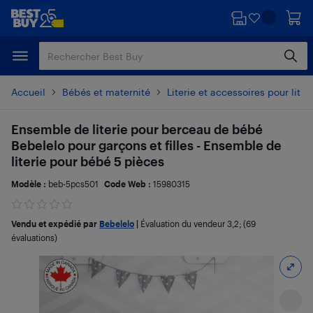
Passer
Passer
au
au
contenu
pied
principal
de
page
Accueil
Bébés et maternité
Literie et accessoires pour lit 
Ensemble de literie pour berceau de bébé
Bebelelo pour garçons et filles - Ensemble de
literie pour bébé 5 pièces
Modèle :
beb-5pcs501
Code Web :
15980315
Vendu et expédié par
Bebelelo
|
Évaluation du vendeur
3,2
; (69
évaluations)