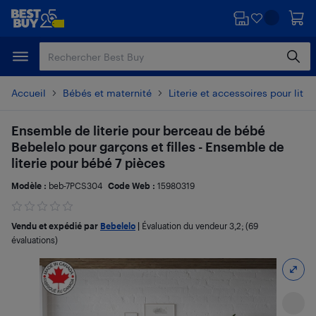
Passer
Passer
au
au
contenu
pied
principal
de
page
Accueil
Bébés et maternité
Literie et accessoires pour lit 
Ensemble de literie pour berceau de bébé
Bebelelo pour garçons et filles - Ensemble de
literie pour bébé 7 pièces
Modèle :
beb-7PCS304
Code Web :
15980319
Vendu et expédié par
Bebelelo
|
Évaluation du vendeur
3,2
; (69
évaluations)