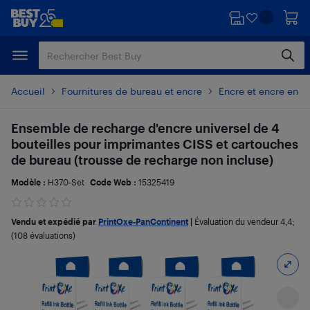
Passer
Passer
au
au
contenu
pied
principal
de
page
Accueil
Fournitures de bureau et encre
Encre et encre en p
Ensemble de recharge d'encre universel de 4
bouteilles pour imprimantes CISS et cartouches
de bureau (trousse de recharge non incluse)
Modèle :
H370-Set
Code Web :
15325419
Vendu et expédié par
PrintOxe-PanContinent
|
Évaluation du vendeur
4,4
;
(108 évaluations)