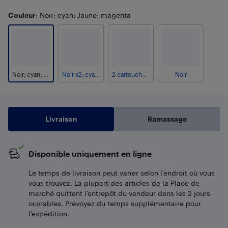
Couleur
: Noir; cyan; Jaune; magenta
Noir; cyan; Jaune; magenta
Noir x2; cyan; magenta; Jaune
2 cartouches d’encre noire; 2 cartouches d’encre cyan; 2 cartouches d’encre magenta; 2 cartouches d’encre jaune
Noir
Livraison
Ramassage
Disponible uniquement en ligne
Le temps de livraison peut varier selon l'endroit où vous
vous trouvez. La plupart des articles de la Place de
marché quittent l’entrepôt du vendeur dans les 2 jours
ouvrables. Prévoyez du temps supplémentaire pour
l’expédition.