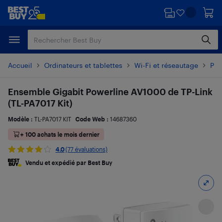
Passer
Passer
au
au
contenu
pied
principal
de
page
Accueil
Ordinateurs et tablettes
Wi-Fi et réseautage
Pro
Ensemble Gigabit Powerline AV1000 de TP-Link
(TL-PA7017 Kit)
Modèle :
TL-PA7017 KIT
Code Web :
14687360
+ 100 achats le mois dernier
4.0
(77 évaluations)
Vendu et expédié par Best Buy