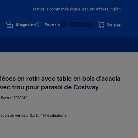
État de la commande
Blogue
Best Buy Affaires
English
Magasins
Favoris
Panier
èces en rotin avec table en bois d'acacia
 avec trou pour parasol de Costway
 Web :
17973813
uation du vendeur
3,7
; (5 414 évaluations)