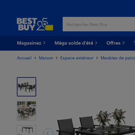
Passer
Passer
au
au
contenu
pied
principal
de
page
Magasinez
Méga solde d'été
Offres
Accueil
Maison
Espace extérieur
Meubles de pati