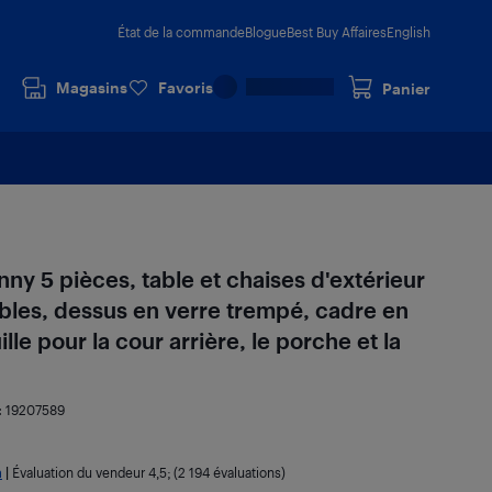
État de la commande
Blogue
Best Buy Affaires
English
Magasins
Favoris
Panier
ny 5 pièces, table et chaises d'extérieur
bles, dessus en verre trempé, cadre en
ille pour la cour arrière, le porche et la
:
19207589
a
|
Évaluation du vendeur
4,5
; (2 194 évaluations)