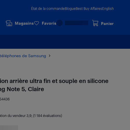
État de la commande
Blogue
Best Buy Affaires
English
Magasins
Favoris
Panier
r téléphones de Samsung
n arrière ultra fin et souple en silicone
g Note 5, Claire
54436
ation du vendeur
3,9
; (1 184 évaluations)