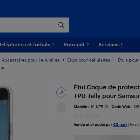
Téléphones et forfaits
Entrepôt
Services
Accessoires pour cellulaires
Étuis pour cellulaires
Étuis pou
duit
Étui Coque de protectio
TPU Jelly pour Samsun
Modèle :
JC-NT5-CL
Code Web :
136
Vendu et expédié par
CSmart
|
Évalu