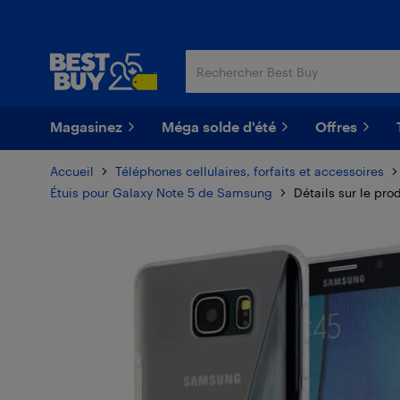
Passer
Passer
au
au
contenu
pied
principal
de
page
Magasinez
Méga solde d'été
Offres
Accueil
Téléphones cellulaires, forfaits et accessoires
Étuis pour Galaxy Note 5 de Samsung
Détails sur le pro