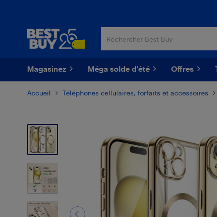
Passer
Passer
au
au
contenu
pied
principal
de
page
Magasinez
Méga solde d'été
Offres
Accueil
Téléphones cellulaires, forfaits et accessoires