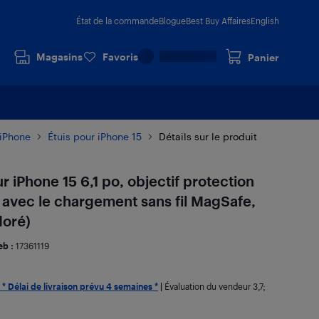
État de la commande
Blogue
Best Buy Affaires
English
Magasins
Favoris
Panier
 iPhone
Étuis pour iPhone 15
Détails sur le produit
r iPhone 15 6,1 po, objectif protection
avec le chargement sans fil MagSafe,
doré)
eb :
17361119
* Délai de livraison prévu 4 semaines *
|
Évaluation du vendeur
3,7
;