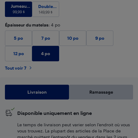
Jumeau (Simple)
99,99
$
Jumeau
Double (Pleine grandeur)
149,99
$
Double
(Simple)
99,99
$
(Pleine
149,99
$
grandeur)
Épaisseur du matelas
: 4 po
5 po
7 po
10 po
9 po
4 po
12 po
Tout voir 7
Livraison
Ramassage
Disponible uniquement en ligne
Le temps de livraison peut varier selon l'endroit où vous
vous trouvez. La plupart des articles de la Place de
marché quittent l’entrepôt du vendeur dans les 2 jours