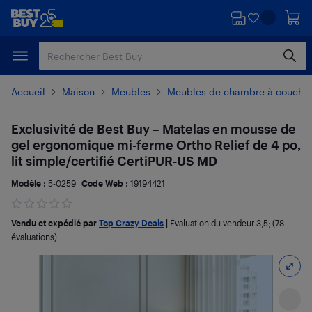
Passer
Passer
au
au
contenu
pied
principal
de
page
Accueil
Maison
Meubles
Meubles de chambre à couche
Exclusivité de Best Buy – Matelas en mousse de
gel ergonomique mi-ferme Ortho Relief de 4 po,
lit simple/certifié CertiPUR-US MD
Modèle :
5-0259
Code Web :
19194421
Vendu et expédié par
Top Crazy Deals
|
Évaluation du vendeur
3,5
; (78
évaluations)