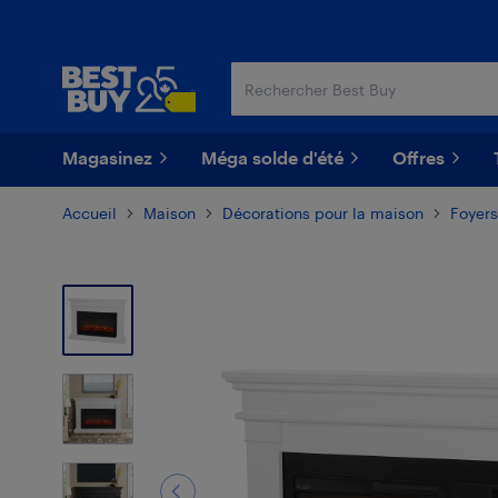
Passer
Passer
au
au
contenu
pied
principal
de
page
Magasinez
Méga solde d'été
Offres
Accueil
Maison
Décorations pour la maison
Foyers