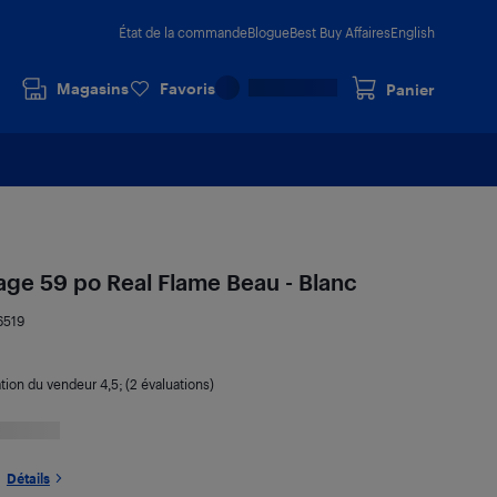
État de la commande
Blogue
Best Buy Affaires
English
Magasins
Favoris
Panier
age 59 po Real Flame Beau - Blanc
6519
ation du vendeur
4,5
; (2 évaluations)
Détails