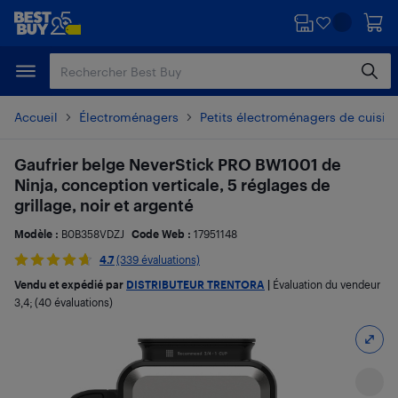
Passer
Passer
au
au
contenu
pied
principal
de
page
Accueil
Électroménagers
Petits électroménagers de cuisin
Gaufrier belge NeverStick PRO BW1001 de
Ninja, conception verticale, 5 réglages de
grillage, noir et argenté
Modèle :
B0B358VDZJ
Code Web :
17951148
4.7
(339 évaluations)
Vendu et expédié par
DISTRIBUTEUR TRENTORA
|
Évaluation du vendeur
3,4
; (40 évaluations)