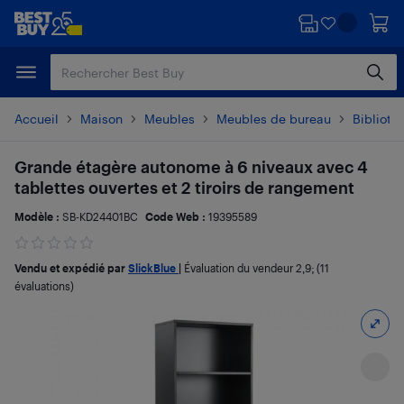
Passer
Passer
au
au
contenu
pied
principal
de
page
Accueil
Maison
Meubles
Meubles de bureau
Biblioth
Grande étagère autonome à 6 niveaux avec 4
tablettes ouvertes et 2 tiroirs de rangement
Modèle :
SB-KD24401BC
Code Web :
19395589
Vendu et expédié par
SlickBlue
|
Évaluation du vendeur
2,9
; (11
évaluations)