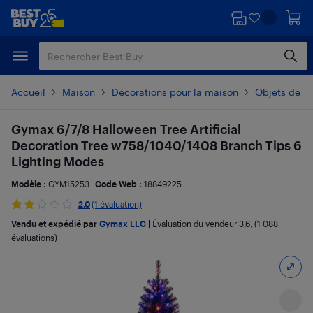
Passer
Passer
au
au
contenu
pied
principal
de
page
Accueil
Maison
Décorations pour la maison
Objets de dé
Gymax 6/7/8 Halloween Tree Artificial
Decoration Tree w758/1040/1408 Branch Tips 6
Lighting Modes
Modèle :
GYM15253
Code Web :
18849225
2.0
(1 évaluation)
Vendu et expédié par
Gymax LLC
|
Évaluation du vendeur
3,6
; (1 088
évaluations)