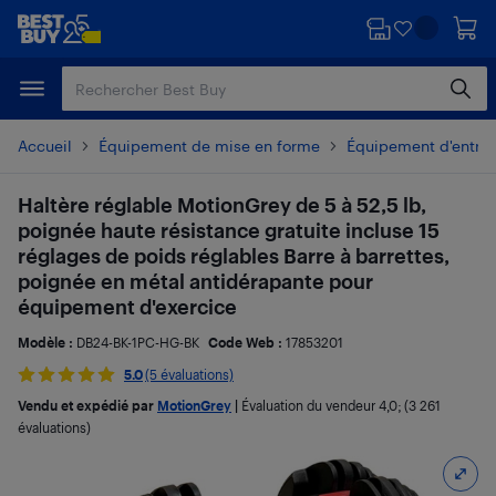
Passer
Passer
au
au
contenu
pied
principal
de
page
Accueil
Équipement de mise en forme
Équipement d'entra
Haltère réglable MotionGrey de 5 à 52,5 lb,
poignée haute résistance gratuite incluse 15
réglages de poids réglables Barre à barrettes,
poignée en métal antidérapante pour
équipement d'exercice
Modèle :
DB24-BK-1PC-HG-BK
Code Web :
17853201
5.0
(5 évaluations)
Vendu et expédié par
MotionGrey
|
Évaluation du vendeur
4,0
; (3 261
évaluations)