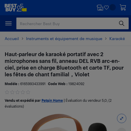
Passer
Passer
au
au
contenu
pied
principal
de
page
Accueil
Instruments et équipement de musique
Karaoké
Haut-parleur de karaoké portatif avec 2
microphones sans fil, anneau DEL RVB arc-en-
ciel, prise en charge Bluetooth et carte TF, pour
les fêtes de chant familial，Violet
Modèle :
6165993433991
Code Web :
19824092
Vendu et expédié par
Petgin Home
|
Évaluation du vendeur
5,0
; (2
évaluations)