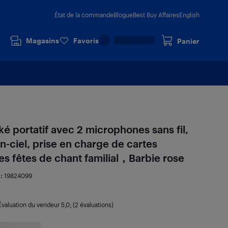
État de la commande
Blogue
Best Buy Affaires
English
Magasins
Favoris
Panier
é portatif avec 2 microphones sans fil,
-ciel, prise en charge de cartes
les fêtes de chant familial，Barbie rose
 :
19824099
Évaluation du vendeur
5,0
; (2 évaluations)