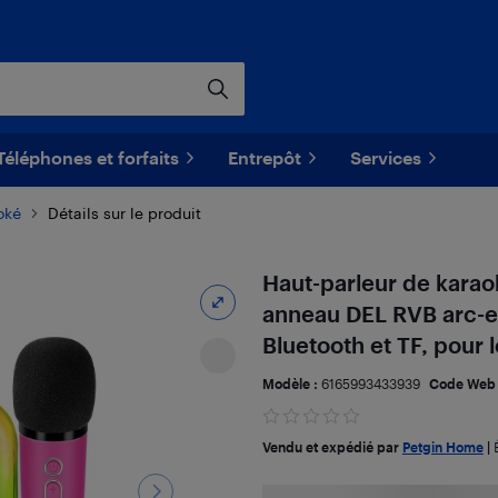
Téléphones et forfaits
Entrepôt
Services
oké
Détails sur le produit
Haut-parleur de karaok
anneau DEL RVB arc-en
Bluetooth et TF, pour 
Modèle :
6165993433939
Code Web
Vendu et expédié par
Petgin Home
|