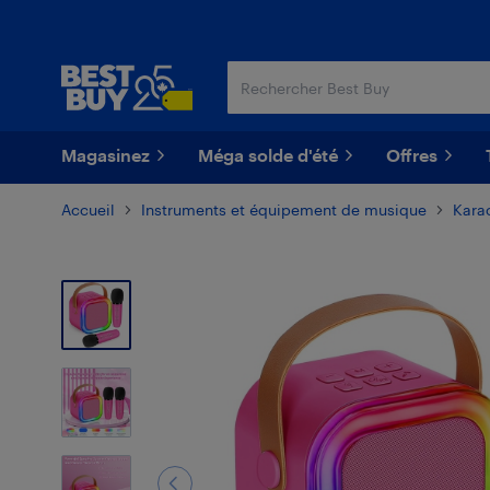
Passer
Passer
au
au
contenu
pied
principal
de
page
Magasinez
Méga solde d'été
Offres
Accueil
Instruments et équipement de musique
Kara