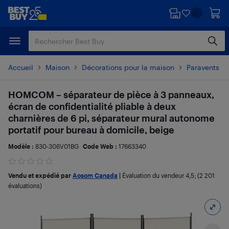
Passer
Passer
au
au
contenu
pied
principal
de
page
Accueil
Maison
Décorations pour la maison
Paravents
HOMCOM – séparateur de pièce à 3 panneaux,
écran de confidentialité pliable à deux
charnières de 6 pi, séparateur mural autonome
portatif pour bureau à domicile, beige
Modèle :
830-306V01BG
Code Web :
17663340
Vendu et expédié par
Aosom Canada
|
Évaluation du vendeur
4,5
; (2 201
évaluations)