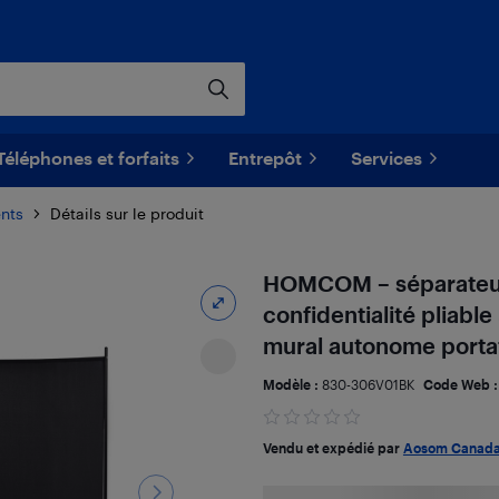
Téléphones et forfaits
Entrepôt
Services
nts
Détails sur le produit
HOMCOM – séparateur
confidentialité pliabl
mural autonome portat
Modèle :
830-306V01BK
Code Web 
Vendu et expédié par
Aosom Canad