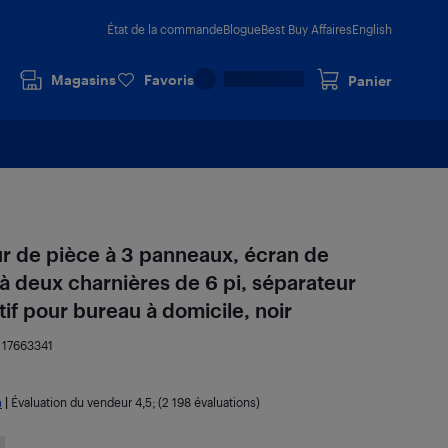
État de la commande
Blogue
Best Buy Affaires
English
Magasins
Favoris
Panier
 de pièce à 3 panneaux, écran de
e à deux charnières de 6 pi, séparateur
if pour bureau à domicile, noir
:
17663341
a
|
Évaluation du vendeur
4,5
; (2 198 évaluations)