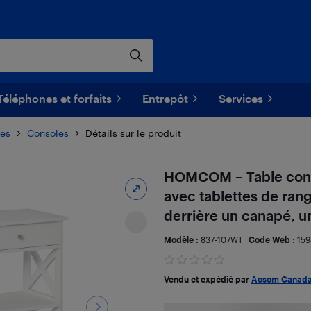
Téléphones et forfaits
Entrepôt
Services
les
Consoles
Détails sur le produit
HOMCOM – Table consol
avec tablettes de rang
derrière un canapé, un
Modèle :
837-107WT
Code Web :
15
Vendu et expédié par
Aosom Canad