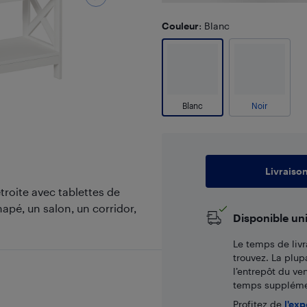
Couleur
: Blanc
Blanc
Noir
Livraiso
roite avec tablettes de
apé, un salon, un corridor,
Disponible un
Le temps de livr
trouvez. La plup
l’entrepôt du ve
temps supplémen
Profitez de
l'exp