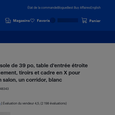
État de la commande
Blogue
Best Buy Affaires
English
Magasins
Favoris
Panier
e de 39 po, table d'entrée étroite
ement, tiroirs et cadre en X pour
 salon, un corridor, blanc
948343
a
|
Évaluation du vendeur
4,5
; (2 198 évaluations)