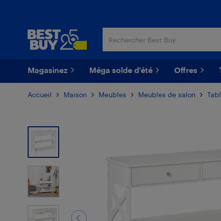
Passer
Passer
au
au
contenu
pied
principal
de
page
Magasinez
Méga solde d'été
Offres
Accueil
Maison
Meubles
Meubles de salon
Tab