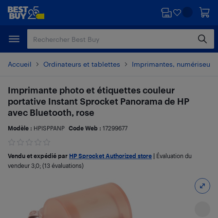
Passer
Passer
au
au
contenu
pied
principal
de
page
Accueil
Ordinateurs et tablettes
Imprimantes, numériseurs 
Imprimante photo et étiquettes couleur
portative Instant Sprocket Panorama de HP
avec Bluetooth, rose
Modèle :
HPISPPANP
Code Web :
17299677
Vendu et expédié par
HP Sprocket Authorized store
|
Évaluation du
vendeur
3,0
; (13 évaluations)