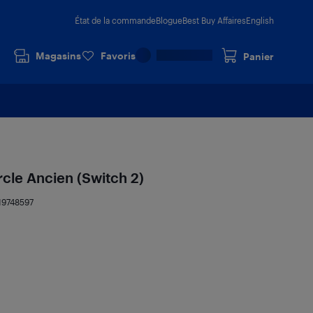
État de la commande
Blogue
Best Buy Affaires
English
Magasins
Favoris
Panier
rcle Ancien (Switch 2)
19748597