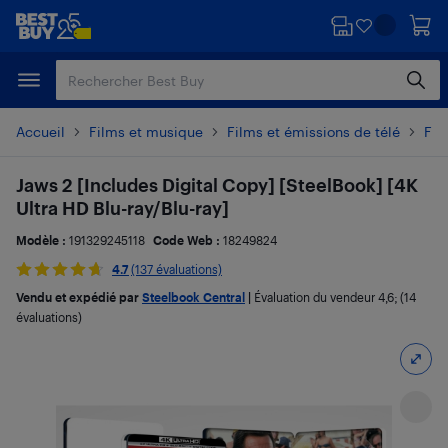
Passer
Passer
au
au
contenu
pied
principal
de
page
Accueil
Films et musique
Films et émissions de télé
Fil
Jaws 2 [Includes Digital Copy] [SteelBook] [4K
Ultra HD Blu-ray/Blu-ray]
Modèle :
191329245118
Code Web :
18249824
4.7
(137 évaluations)
Vendu et expédié par
Steelbook Central
|
Évaluation du vendeur
4,6
; (14
évaluations)