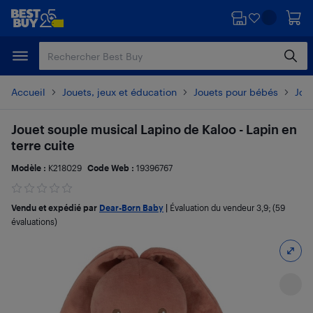
Passer
Passer
au
au
contenu
pied
principal
de
page
Accueil
Jouets, jeux et éducation
Jouets pour bébés
Jou
Jouet souple musical Lapino de Kaloo - Lapin en
terre cuite
Modèle :
K218029
Code Web :
19396767
Vendu et expédié par
Dear-Born Baby
|
Évaluation du vendeur
3,9
; (59
évaluations)