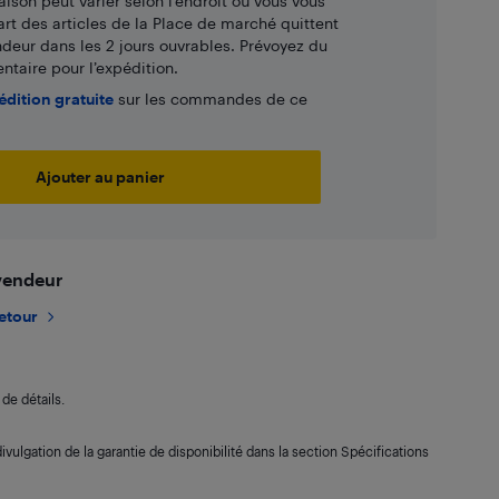
aison peut varier selon l'endroit où vous vous
art des articles de la Place de marché quittent
ndeur dans les 2 jours ouvrables. Prévoyez du
taire pour l’expédition.
édition gratuite
sur les commandes de ce
Ajouter au panier
 vendeur
retour
de détails.
ivulgation de la garantie de disponibilité dans la section Spécifications