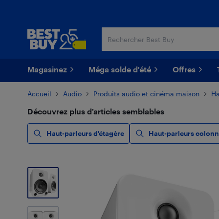
Passer
Passer
au
au
contenu
pied
principal
de
page
Magasinez
Méga solde d'été
Offres
Accueil
Audio
Produits audio et cinéma maison
Ha
Découvrez plus d’articles semblables
Haut-parleurs d'étagère
Haut-parleurs colon