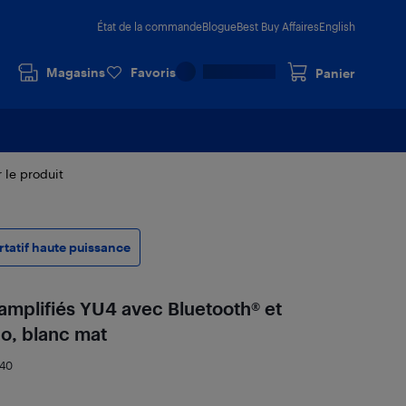
État de la commande
Blogue
Best Buy Affaires
English
Magasins
Favoris
Panier
r le produit
tatif haute puissance
 amplifiés YU4 avec Bluetooth® et
o, blanc mat
540