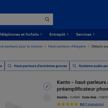
Téléphones et forfaits
Entrepôt
Services
ut-parleurs pour la maison
Haut-parleurs d'étagère
Détails su
ne
Haut-parleurs d'extrêmes graves
Système audio por
Kanto – haut-parleurs
préamplificateur phon
Modèle :
YU4MW
Code Web :
11987
5.0
(2 évaluations)