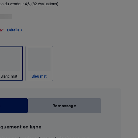
ion du vendeur
4,6
; (82 évaluations)
26
*
Détails
Blanc mat
Bleu mat
n
Ramassage
iquement en ligne