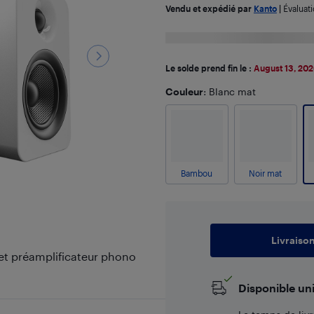
Vendu et expédié par
Kanto
|
Évaluat
Le solde prend fin le :
August 13, 20
Couleur
: Blanc mat
Bambou
Noir mat
Livraiso
 et préamplificateur phono
Disponible un